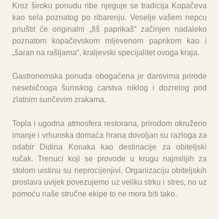
Kroz široku ponudu ribe njeguje se tradicija Kopačeva
kao sela poznatog po ribarenju. Veselje vašem nepcu
priuštit će originalni „fiš paprikaš“ začinjen nadaleko
poznatom kopačevskom mljevenom paprikom kao i
„šaran na rašljama“, kraljevski specijalitet ovoga kraja.
Gastronomska ponuda obogaćena je darovima prirode
nesebičnoga šumskog carstva niklog i dozrelog pod
zlatnim sunčevim zrakama.
Topla i ugodna atmosfera restorana, prirodom okruženo
imanje i vrhunska domaća hrana dovoljan su razloga za
odabir Didina Konaka kao destinacije za obiteljski
ručak. Trenuci koji se provode u krugu najmilijih za
stolom uistinu su neprocijenjivi. Organizaciju obiteljskih
proslava uvijek povezujemo uz veliku strku i stres, no uz
pomoću naše stručne ekipe to ne mora biti tako.