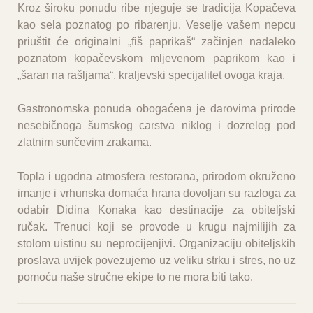
Kroz široku ponudu ribe njeguje se tradicija Kopačeva
kao sela poznatog po ribarenju. Veselje vašem nepcu
priuštit će originalni „fiš paprikaš“ začinjen nadaleko
poznatom kopačevskom mljevenom paprikom kao i
„šaran na rašljama“, kraljevski specijalitet ovoga kraja.
Gastronomska ponuda obogaćena je darovima prirode
nesebičnoga šumskog carstva niklog i dozrelog pod
zlatnim sunčevim zrakama.
Topla i ugodna atmosfera restorana, prirodom okruženo
imanje i vrhunska domaća hrana dovoljan su razloga za
odabir Didina Konaka kao destinacije za obiteljski
ručak. Trenuci koji se provode u krugu najmilijih za
stolom uistinu su neprocijenjivi. Organizaciju obiteljskih
proslava uvijek povezujemo uz veliku strku i stres, no uz
pomoću naše stručne ekipe to ne mora biti tako.