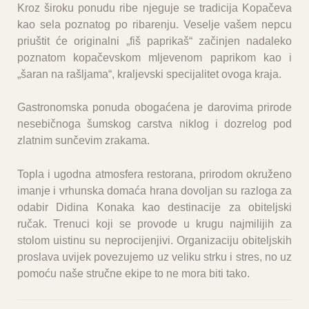
Kroz široku ponudu ribe njeguje se tradicija Kopačeva
kao sela poznatog po ribarenju. Veselje vašem nepcu
priuštit će originalni „fiš paprikaš“ začinjen nadaleko
poznatom kopačevskom mljevenom paprikom kao i
„šaran na rašljama“, kraljevski specijalitet ovoga kraja.
Gastronomska ponuda obogaćena je darovima prirode
nesebičnoga šumskog carstva niklog i dozrelog pod
zlatnim sunčevim zrakama.
Topla i ugodna atmosfera restorana, prirodom okruženo
imanje i vrhunska domaća hrana dovoljan su razloga za
odabir Didina Konaka kao destinacije za obiteljski
ručak. Trenuci koji se provode u krugu najmilijih za
stolom uistinu su neprocijenjivi. Organizaciju obiteljskih
proslava uvijek povezujemo uz veliku strku i stres, no uz
pomoću naše stručne ekipe to ne mora biti tako.