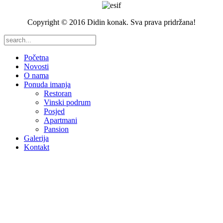
Copyright © 2016 Didin konak. Sva prava pridržana!
Početna
Novosti
O nama
Ponuda imanja
Restoran
Vinski podrum
Posjed
Apartmani
Pansion
Galerija
Kontakt