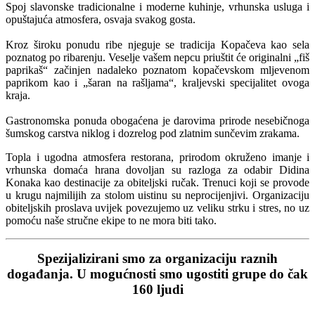
Spoj slavonske tradicionalne i moderne kuhinje, vrhunska usluga i
opuštajuća atmosfera, osvaja svakog gosta.
Kroz široku ponudu ribe njeguje se tradicija Kopačeva kao sela
poznatog po ribarenju. Veselje vašem nepcu priuštit će originalni „fiš
paprikaš“ začinjen nadaleko poznatom kopačevskom mljevenom
paprikom kao i „šaran na rašljama“, kraljevski specijalitet ovoga
kraja.
Gastronomska ponuda obogaćena je darovima prirode nesebičnoga
šumskog carstva niklog i dozrelog pod zlatnim sunčevim zrakama.
Topla i ugodna atmosfera restorana, prirodom okruženo imanje i
vrhunska domaća hrana dovoljan su razloga za odabir Didina
Konaka kao destinacije za obiteljski ručak. Trenuci koji se provode
u krugu najmilijih za stolom uistinu su neprocijenjivi. Organizaciju
obiteljskih proslava uvijek povezujemo uz veliku strku i stres, no uz
pomoću naše stručne ekipe to ne mora biti tako.
Spezijalizirani smo za organizaciju raznih
događanja. U mogućnosti smo ugostiti grupe do čak
160 ljudi