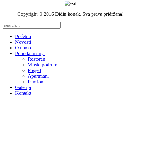
Copyright © 2016 Didin konak. Sva prava pridržana!
Početna
Novosti
O nama
Ponuda imanja
Restoran
Vinski podrum
Posjed
Apartmani
Pansion
Galerija
Kontakt