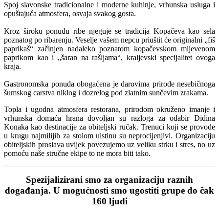
Spoj slavonske tradicionalne i moderne kuhinje, vrhunska usluga i
opuštajuća atmosfera, osvaja svakog gosta.
Kroz široku ponudu ribe njeguje se tradicija Kopačeva kao sela
poznatog po ribarenju. Veselje vašem nepcu priuštit će originalni „fiš
paprikaš“ začinjen nadaleko poznatom kopačevskom mljevenom
paprikom kao i „šaran na rašljama“, kraljevski specijalitet ovoga
kraja.
Gastronomska ponuda obogaćena je darovima prirode nesebičnoga
šumskog carstva niklog i dozrelog pod zlatnim sunčevim zrakama.
Topla i ugodna atmosfera restorana, prirodom okruženo imanje i
vrhunska domaća hrana dovoljan su razloga za odabir Didina
Konaka kao destinacije za obiteljski ručak. Trenuci koji se provode
u krugu najmilijih za stolom uistinu su neprocijenjivi. Organizaciju
obiteljskih proslava uvijek povezujemo uz veliku strku i stres, no uz
pomoću naše stručne ekipe to ne mora biti tako.
Spezijalizirani smo za organizaciju raznih
događanja. U mogućnosti smo ugostiti grupe do čak
160 ljudi