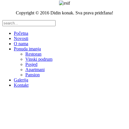
Copyright © 2016 Didin konak. Sva prava pridržana!
Početna
Novosti
O nama
Ponuda imanja
Restoran
Vinski podrum
Posjed
Apartmani
Pansion
Galerija
Kontakt