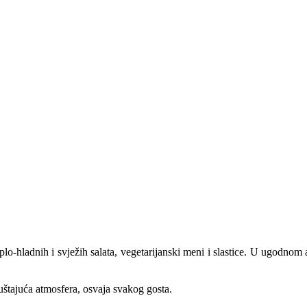
o-hladnih i svježih salata, vegetarijanski meni i slastice. U ugodnom 
uštajuća atmosfera, osvaja svakog gosta.