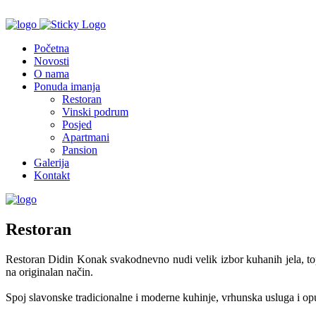
Početna
Novosti
O nama
Ponuda imanja
Restoran
Vinski podrum
Posjed
Apartmani
Pansion
Galerija
Kontakt
Restoran
Restoran Didin Konak svakodnevno nudi velik izbor kuhanih jela, topl
na originalan način.
Spoj slavonske tradicionalne i moderne kuhinje, vrhunska usluga i op