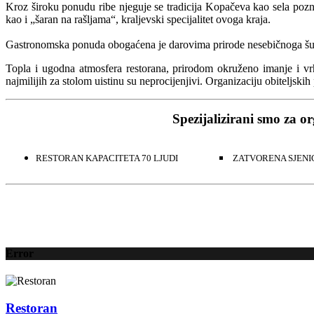
Kroz široku ponudu ribe njeguje se tradicija Kopačeva kao sela poz
kao i „šaran na rašljama“, kraljevski specijalitet ovoga kraja.
Gastronomska ponuda obogaćena je darovima prirode nesebičnoga šum
Topla i ugodna atmosfera restorana, prirodom okruženo imanje i vr
najmilijih za stolom uistinu su neprocijenjivi. Organizaciju obiteljski
Spezijalizirani smo za o
RESTORAN KAPACITETA 70 LJUDI
ZATVORENA SJENIC
Error
Restoran