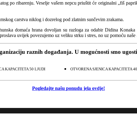
natog po ribarenju. Veselje vašem nepcu priuštit će originalni „fiš 
skog carstva niklog i dozrelog pod zlatnim sunčevim zrakama.
hunska domaća hrana dovoljan su razloga za odabir Didina Konaka ka
h proslava uvijek povezujemo uz veliku strku i stres, no uz pomoću naše 
rganizaciju raznih događanja. U mogućnosti smo ugosti
A KAPACITETA 50 LJUDI
OTVORENA SJENICA KAPACITETA 40
Pogledajte našu
ponudu jela ovdje!