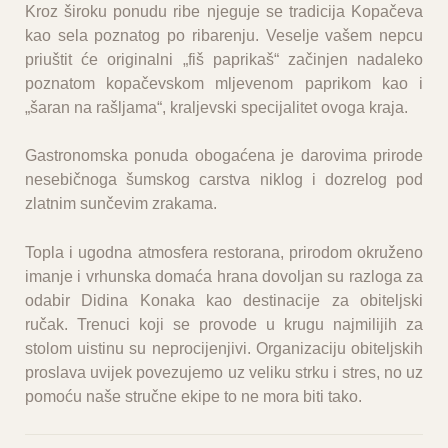
Kroz široku ponudu ribe njeguje se tradicija Kopačeva
kao sela poznatog po ribarenju. Veselje vašem nepcu
priuštit će originalni „fiš paprikaš“ začinjen nadaleko
poznatom kopačevskom mljevenom paprikom kao i
„šaran na rašljama“, kraljevski specijalitet ovoga kraja.
Gastronomska ponuda obogaćena je darovima prirode
nesebičnoga šumskog carstva niklog i dozrelog pod
zlatnim sunčevim zrakama.
Topla i ugodna atmosfera restorana, prirodom okruženo
imanje i vrhunska domaća hrana dovoljan su razloga za
odabir Didina Konaka kao destinacije za obiteljski
ručak. Trenuci koji se provode u krugu najmilijih za
stolom uistinu su neprocijenjivi. Organizaciju obiteljskih
proslava uvijek povezujemo uz veliku strku i stres, no uz
pomoću naše stručne ekipe to ne mora biti tako.