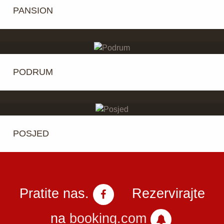
PANSION
PODRUM
POSJED
Pratite nas.
Rezervirajte
na
booking.com