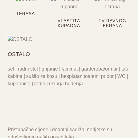
TERASA
VLASTITA
TV RAVNOG
KUPAONA
EKRANA
OSTALO
sef | radni stol | grijanje | laminat | garderoba/ormar | tuš
kabina | sušilo za kosu | besplatan toaletni pribor | WC |
kupaonica | radio | usluga buđenja
Pristupačne cijene i dodatni sadržaj nerijetko su
oduševljenje naših posjetitelja.