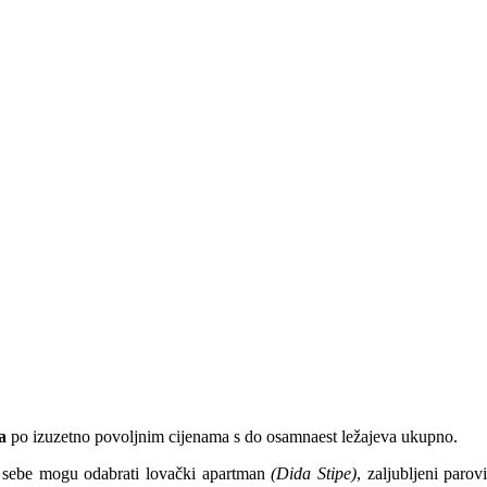
a
po izuzetno povoljnim cijenama s do osamnaest ležajeva ukupno.
 sebe mogu odabrati lovački apartman
(Dida Stipe)
, zaljubljeni parov