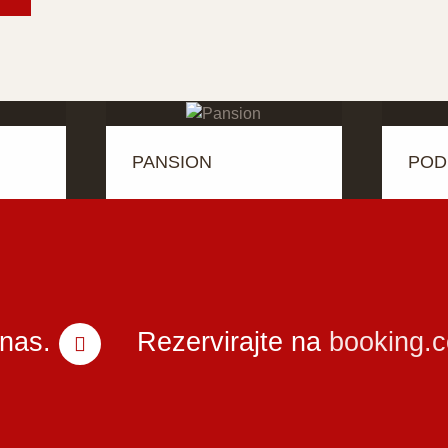
PANSION
PO
 nas.
Rezervirajte na
booking.