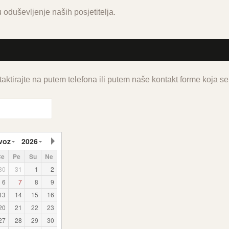
 oduševljenje naših posjetitelja.
aktirajte na putem telefona ili putem naše kontakt forme koja se
voz
2026
Če
Pe
Su
Ne
30
31
1
2
6
7
8
9
13
14
15
16
20
21
22
23
27
28
29
30