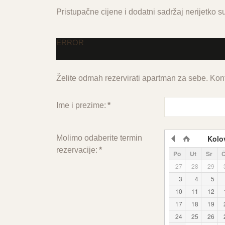
Pristupačne cijene i dodatni sadržaj nerijetko su
ERROR
Želite odmah rezervirati apartman za sebe. Kont
Ime i prezime:
*
Molimo odaberite termin
Kolo
rezervacije:
*
Po
Ut
Sr
27
28
29
3
4
5
10
11
12
17
18
19
24
25
26