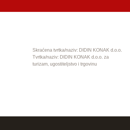
Skraćena tvrtka/naziv: DIDIN KONAK d.o.o.
Tvrtka/naziv: DIDIN KONAK d.o.o. za
turizam, ugostiteljstvo i trgovinu