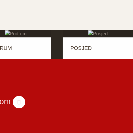
DRUM
POSJED
com