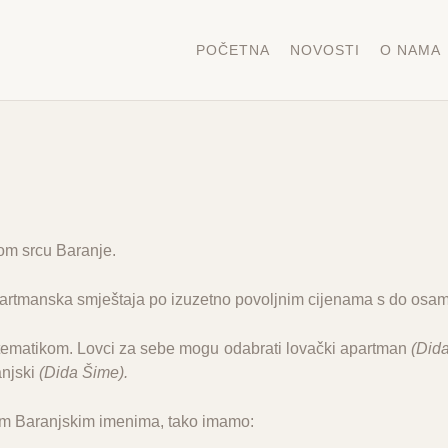
POČETNA
NOVOSTI
O NAMA
om srcu Baranje.
apartmanska smještaja
po izuzetno povoljnim cijenama s do osam
ematikom. Lovci za sebe mogu odabrati lovački apartman
(Dida
ranjski
(Dida Šime).
im Baranjskim imenima, tako imamo: