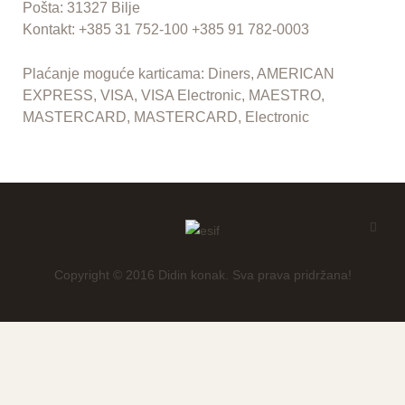
Pošta: 31327 Bilje
Kontakt: +385 31 752-100 +385 91 782-0003
Plaćanje moguće karticama: Diners, AMERICAN
EXPRESS, VISA, VISA Electronic, MAESTRO,
MASTERCARD, MASTERCARD, Electronic
Copyright © 2016 Didin konak. Sva prava pridržana!