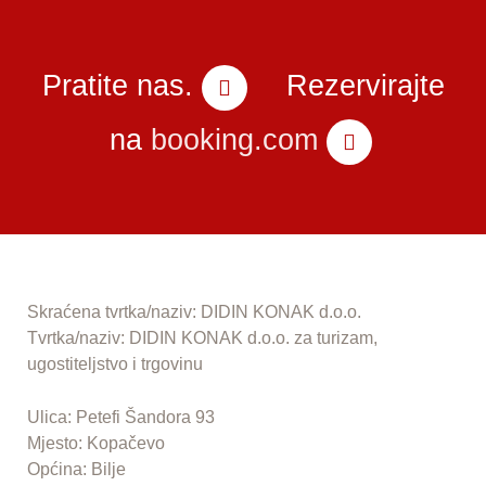
Pratite nas.
Rezervirajte
na
booking.com
Skraćena tvrtka/naziv: DIDIN KONAK d.o.o.
Tvrtka/naziv: DIDIN KONAK d.o.o. za turizam,
ugostiteljstvo i trgovinu
Ulica: Petefi Šandora 93
Mjesto: Kopačevo
Općina: Bilje