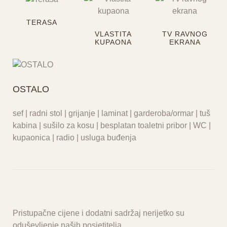
TERASA
VLASTITA
TV RAVNOG
KUPAONA
EKRANA
OSTALO
sef | radni stol | grijanje | laminat | garderoba/ormar | tuš
kabina | sušilo za kosu | besplatan toaletni pribor | WC |
kupaonica | radio | usluga buđenja
Pristupačne cijene i dodatni sadržaj nerijetko su
oduševljenje naših posjetitelja.