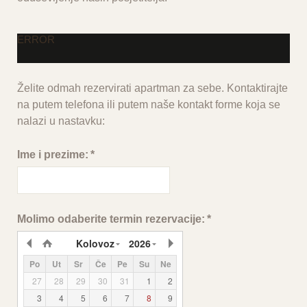
ERROR
Želite odmah rezervirati apartman za sebe. Kontaktirajte
na putem telefona ili putem naše kontakt forme koja se
nalazi u nastavku:
Ime i prezime:
*
Molimo odaberite termin rezervacije:
*
Kolovoz
2026
Po
Ut
Sr
Če
Pe
Su
Ne
27
28
29
30
31
1
2
3
4
5
6
7
8
9