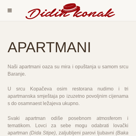
APARTMANI
Naši apartmani oaza su mira i opuštanja u samom srcu
Baranje.
U srcu Kopačeva osim restorana nudimo i
tri
apartmanska smještaja
po izuzetno povoljnim cijenama
s do osamnaest ležajeva ukupno.
Svaki apartman odiše posebnom atmosferom i
tematikom. Lovci za sebe mogu odabrati lovački
apartman
(Dida Stipe)
, zaljubljeni parovi ljubavni
(Baka