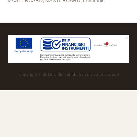
MASTERCARD, MASTERCARD, Electronic
Copyright © 2016 Didin konak. Sva prava pridržana!