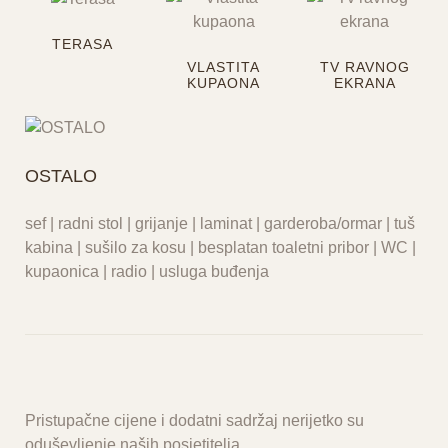
TERASA
VLASTITA
TV RAVNOG
KUPAONA
EKRANA
OSTALO
sef | radni stol | grijanje | laminat | garderoba/ormar | tuš
kabina | sušilo za kosu | besplatan toaletni pribor | WC |
kupaonica | radio | usluga buđenja
Pristupačne cijene i dodatni sadržaj nerijetko su
oduševljenje naših posjetitelja.