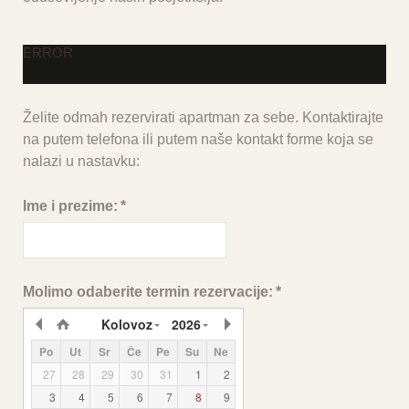
ERROR
Želite odmah rezervirati apartman za sebe. Kontaktirajte
na putem telefona ili putem naše kontakt forme koja se
nalazi u nastavku:
Ime i prezime:
*
Molimo odaberite termin rezervacije:
*
Kolovoz
2026
Po
Ut
Sr
Če
Pe
Su
Ne
27
28
29
30
31
1
2
3
4
5
6
7
8
9