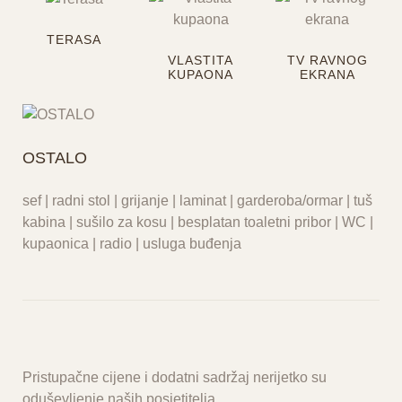
TERASA
VLASTITA
TV RAVNOG
KUPAONA
EKRANA
OSTALO
sef | radni stol | grijanje | laminat | garderoba/ormar | tuš
kabina | sušilo za kosu | besplatan toaletni pribor | WC |
kupaonica | radio | usluga buđenja
Pristupačne cijene i dodatni sadržaj nerijetko su
oduševljenje naših posjetitelja.