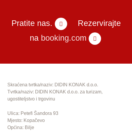
Pratite nas.
Rezervirajte
na
booking.com
Skraćena tvrtka/naziv: DIDIN KONAK d.o.o.
Tvrtka/naziv: DIDIN KONAK d.o.o. za turizam,
ugostiteljstvo i trgovinu
Ulica: Petefi Šandora 93
Mjesto: Kopačevo
Općina: Bilje