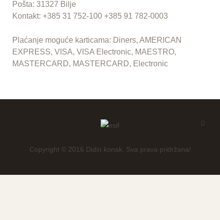
Pošta: 31327 Bilje
Kontakt: +385 31 752-100 +385 91 782-0003
Plaćanje moguće karticama: Diners, AMERICAN
EXPRESS, VISA, VISA Electronic, MAESTRO,
MASTERCARD, MASTERCARD, Electronic
Copyright © 2016 Didin konak. Sva prava pridržana!